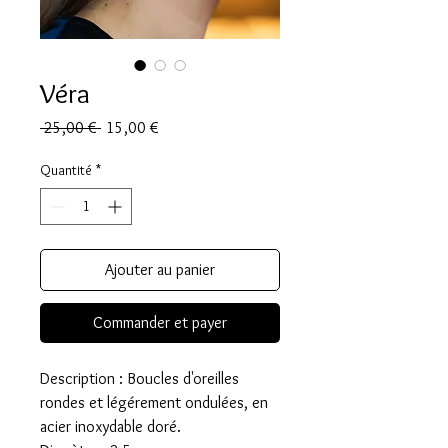
Véra
Prix
Prix
 25,00 € 
15,00 €
original
promotionnel
Quantité
*
Ajouter au panier
Commander et payer
Description : Boucles d'oreilles
rondes et légérement ondulées, en
acier inoxydable doré.