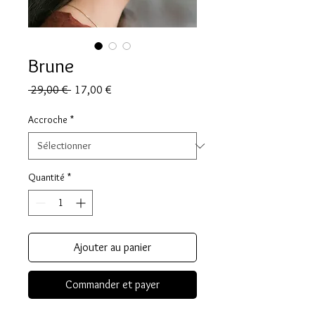
Brune
Prix
Prix
 29,00 € 
17,00 €
original
promotionnel
Accroche
*
Quantité
*
Ajouter au panier
Commander et payer