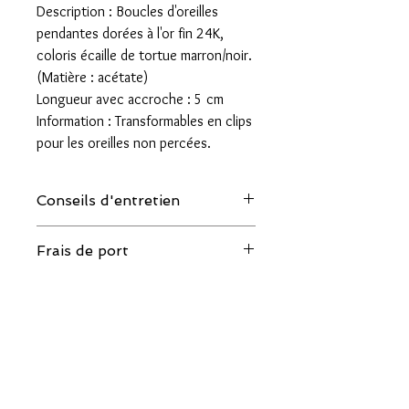
Description : Boucles d'oreilles
pendantes dorées à l'or fin 24K,
coloris écaille de tortue marron/noir.
(Matière : acétate)
Longueur avec accroche : 5 cm
Information : Transformables en clips
pour les oreilles non percées.
Conseils d'entretien
Quelques conseils pour allonger la
Frais de port
durée de vie de vos bijoux :
- Eviter le contact avec l'eau, le parfum et
Livraison par la Poste en lettre suivie
les cosmétiques.
pour la France : 4 euros
- Les ranger individuellement à l'abri de la
Livraison par la Poste en lettre suivie
lumière lorsqu'ils ne sont pas portés.
Internationale : 8 euros
Frais de port offerts à partir de 80
euros en France Métropolitaine.
BESOIN D'AIDE
Livraison & Retours