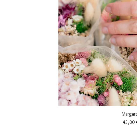
Aperçu ra
Margar
Prix
45,00 