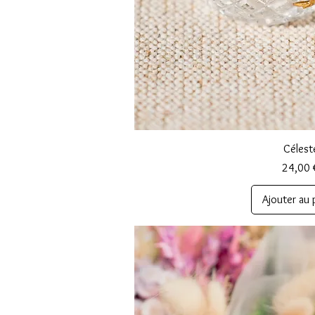
Aperçu ra
Célest
Prix
24,00 
Ajouter au 