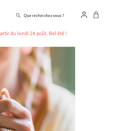
Que recherchez-vous ?
artir du lundi 24 août. Bel été !