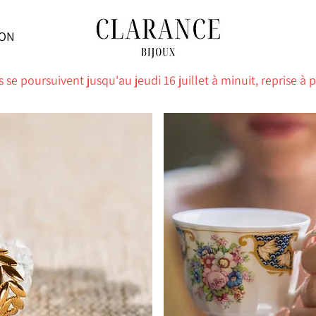
SON
 se poursuivent jusqu'au jeudi 16 juillet à minuit, reprise à p