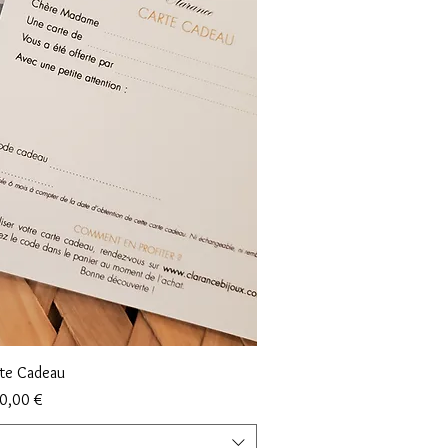
rçu rapide
te Cadeau
Prix
0,00 €