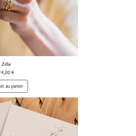
rçu rapide
Zélie
rix
24,00 €
er au panier