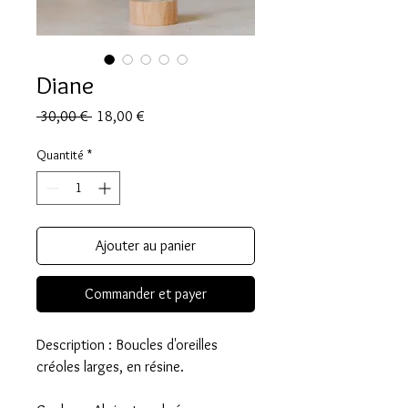
Diane
Prix
Prix
 30,00 € 
18,00 €
original
promotionnel
Quantité
*
Ajouter au panier
Commander et payer
Description : Boucles d'oreilles
créoles larges, en résine.