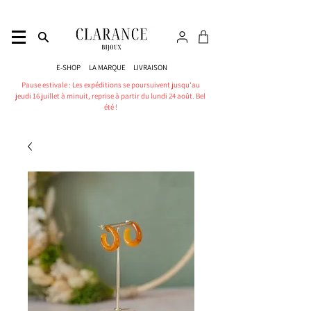
E-SHOP
LA MARQUE
LIVRAISON
Pause estivale : Les expéditions se poursuivent jusqu'au
jeudi 16 juillet à minuit, reprise à partir du lundi 24 août. Bel
été !