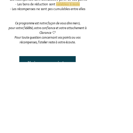
- Les bons de réduction sont
valables 6 mois
- Les récompenses ne sont pas cumulables entre elles
Ce programme est notre façon de vous dire merci,
pour votre fidélité, votre confiance et votre attachement à
Clarance 🤍
Pour toute question concernant vos points ou vos
récompenses, l’atelier reste à votre écoute.
Voir mes points
BESOIN D'AIDE
Livraison & Retours
Nos conseils d'entretien
Nous contacter
FAQ - Une question ?
A PROPOS
L'Atelier
Conditions Générales de Vente
Mentions légales