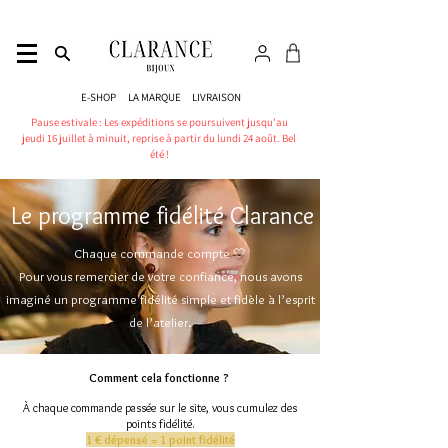
E-SHOP
LA MARQUE
LIVRAISON
Pause estivale : Les expéditions se poursuivent jusqu'au
jeudi 16 juillet à minuit, reprise à partir du lundi 24 août. Bel
été !
Le programme fidélité Clarance
Chaque commande compte 🤍
Pour vous remercier de votre confiance, nous avons
imaginé un programme fidélité simple et fidèle à l’esprit
de l’atelier.
Comment cela fonctionne ?
À chaque commande passée sur le site, vous cumulez des
points fidélité.
1 € dépensé = 1 point fidélité