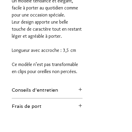
Un modèle tendance et élégant,
facile à porter au quotidien comme
pour une occasion spéciale.
Leur design apporte une belle
touche de caractère tout en restant
léger et agréable à porter.
Longueur avec accroche : 3,5 cm
Ce modèle n’est pas transformable
en clips pour oreilles non percées.
Conseils d'entretien
Quelques conseils pour allonger la
Frais de port
durée de vie de vos bijoux :
- Eviter le contact avec l'eau, le parfum et
Livraison par la Poste en lettre suivie
les cosmétiques.
pour la France : 4 euros
- Les ranger individuellement à l'abri de la
Livraison par la Poste en lettre suivie