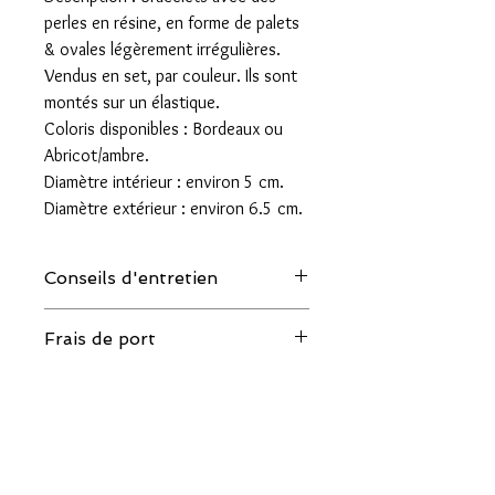
perles en résine, en forme de palets
& ovales légèrement irrégulières.
Vendus en set, par couleur. Ils sont
montés sur un élastique.
Coloris disponibles : Bordeaux ou
Abricot/ambre.
Diamètre intérieur : environ 5 cm.
Diamètre extérieur : environ 6.5 cm.
Conseils d'entretien
Quelques conseils pour allonger la
Frais de port
durée de vie de vos bijoux :
- Eviter le contact avec l'eau, le parfum et
Livraison par la Poste en lettre suivie
les cosmétiques.
pour la France : 4 euros
- Les ranger individuellement à l'abri de la
Livraison par la Poste en lettre suivie
lumière lorsqu'ils ne sont pas portés.
Internationale : 8 euros
Frais de port offerts à partir de 80