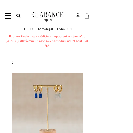
E-SHOP
LA MARQUE
LIVRAISON
Pause estivale : Les expéditions se poursuivent jusqu'au
jeudi 16 juillet à minuit, reprise à partir du lundi 24 août. Bel
été !