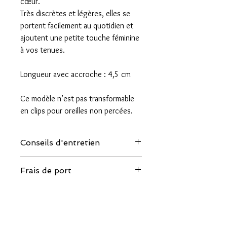
cœur.
Très discrètes et légères, elles se
portent facilement au quotidien et
ajoutent une petite touche féminine
à vos tenues.
Longueur avec accroche : 4,5 cm
Ce modèle n’est pas transformable
en clips pour oreilles non percées.
Conseils d'entretien
Quelques conseils pour allonger la
Frais de port
durée de vie de vos bijoux :
- Eviter le contact avec l'eau, le parfum et
Livraison par la Poste en lettre suivie
les cosmétiques.
pour la France : 4 euros
- Les ranger individuellement à l'abri de la
Livraison par la Poste en lettre suivie
lumière lorsqu'ils ne sont pas portés.
Internationale : 8 euros